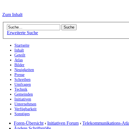
Zum Inhalt
Erweiterte Suche
Startseite
Inhalt
Geteilt
Atlas
Bilder
Neuigkeiten
Presse
Schreiben
Umfragen
Technik
Gemeinden
Initiativen
Unternehmen
Verfügbarkeit
Sonstiges
Foren-Übersicht
‹
Initiativen Forum
‹
Telekommunikations-Atl
Ändere Schriftgröße