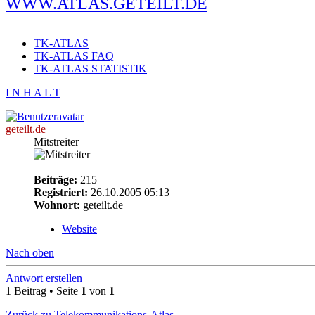
WWW.ATLAS.GETEILT.DE
TK-ATLAS
TK-ATLAS FAQ
TK-ATLAS STATISTIK
I N H A L T
geteilt.de
Mitstreiter
Beiträge:
215
Registriert:
26.10.2005 05:13
Wohnort:
geteilt.de
Website
Nach oben
Antwort erstellen
1 Beitrag • Seite
1
von
1
Zurück zu Telekommunikations-Atlas