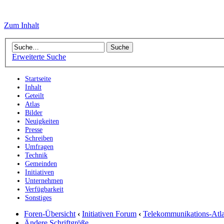
Zum Inhalt
Erweiterte Suche
Startseite
Inhalt
Geteilt
Atlas
Bilder
Neuigkeiten
Presse
Schreiben
Umfragen
Technik
Gemeinden
Initiativen
Unternehmen
Verfügbarkeit
Sonstiges
Foren-Übersicht
‹
Initiativen Forum
‹
Telekommunikations-Atl
Ändere Schriftgröße