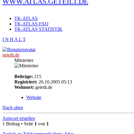
WWW.ATLAS.GETEILT.DE
TK-ATLAS
TK-ATLAS FAQ
TK-ATLAS STATISTIK
I N H A L T
geteilt.de
Mitstreiter
Beiträge:
215
Registriert:
26.10.2005 05:13
Wohnort:
geteilt.de
Website
Nach oben
Antwort erstellen
1 Beitrag • Seite
1
von
1
Zurück zu Telekommunikations-Atlas