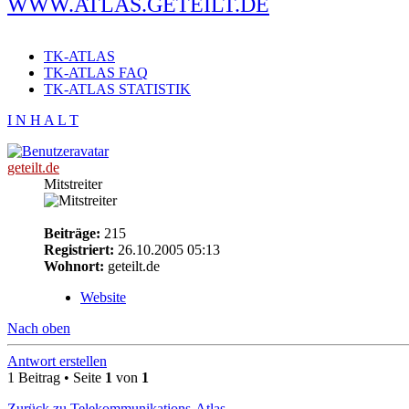
WWW.ATLAS.GETEILT.DE
TK-ATLAS
TK-ATLAS FAQ
TK-ATLAS STATISTIK
I N H A L T
geteilt.de
Mitstreiter
Beiträge:
215
Registriert:
26.10.2005 05:13
Wohnort:
geteilt.de
Website
Nach oben
Antwort erstellen
1 Beitrag • Seite
1
von
1
Zurück zu Telekommunikations-Atlas