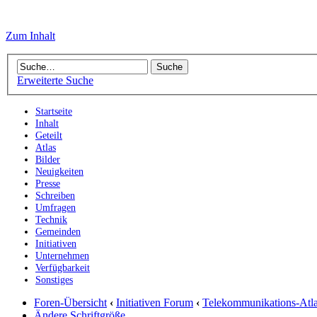
Zum Inhalt
Erweiterte Suche
Startseite
Inhalt
Geteilt
Atlas
Bilder
Neuigkeiten
Presse
Schreiben
Umfragen
Technik
Gemeinden
Initiativen
Unternehmen
Verfügbarkeit
Sonstiges
Foren-Übersicht
‹
Initiativen Forum
‹
Telekommunikations-Atl
Ändere Schriftgröße