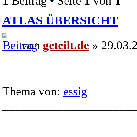
1 Beitrag • Seite
1
von
1
ATLAS ÜBERSICHT
von
geteilt.de
» 29.03.
______________________
Thema von:
essig
______________________