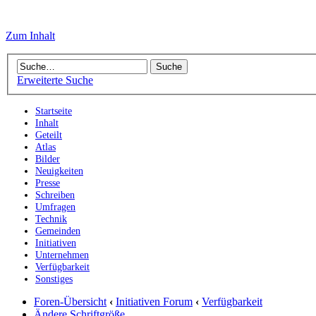
Zum Inhalt
Erweiterte Suche
Startseite
Inhalt
Geteilt
Atlas
Bilder
Neuigkeiten
Presse
Schreiben
Umfragen
Technik
Gemeinden
Initiativen
Unternehmen
Verfügbarkeit
Sonstiges
Foren-Übersicht
‹
Initiativen Forum
‹
Verfügbarkeit
Ändere Schriftgröße