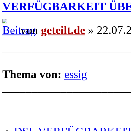
VERFÜGBARKEIT ÜB
von
geteilt.de
» 22.07.
______________________
Thema von:
essig
______________________