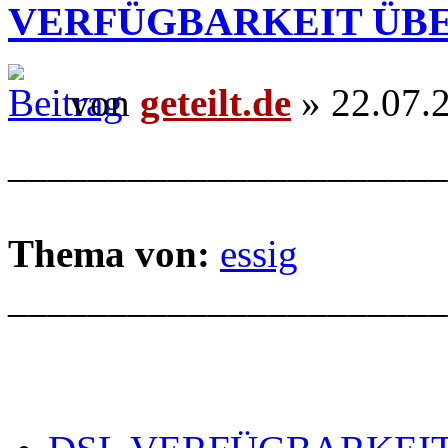
VERFÜGBARKEIT ÜB
von
geteilt.de
» 22.07.
______________________
Thema von:
essig
______________________