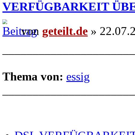
VERFÜGBARKEIT ÜB
von
geteilt.de
» 22.07.
______________________
Thema von:
essig
______________________