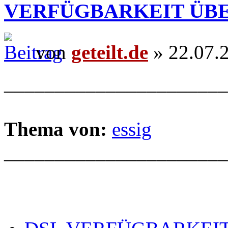
VERFÜGBARKEIT ÜB
von
geteilt.de
» 22.07.
______________________
Thema von:
essig
______________________