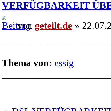
VERFÜGBARKEIT ÜB
von
geteilt.de
» 22.07.
______________________
Thema von:
essig
______________________