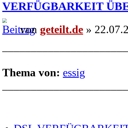
VERFÜGBARKEIT ÜB
von
geteilt.de
» 22.07.
______________________
Thema von:
essig
______________________