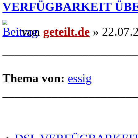
VERFÜGBARKEIT ÜB
von
geteilt.de
» 22.07.
______________________
Thema von:
essig
______________________