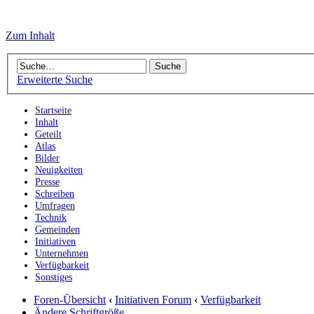
Zum Inhalt
Erweiterte Suche
Startseite
Inhalt
Geteilt
Atlas
Bilder
Neuigkeiten
Presse
Schreiben
Umfragen
Technik
Gemeinden
Initiativen
Unternehmen
Verfügbarkeit
Sonstiges
Foren-Übersicht
‹
Initiativen Forum
‹
Verfügbarkeit
Ändere Schriftgröße