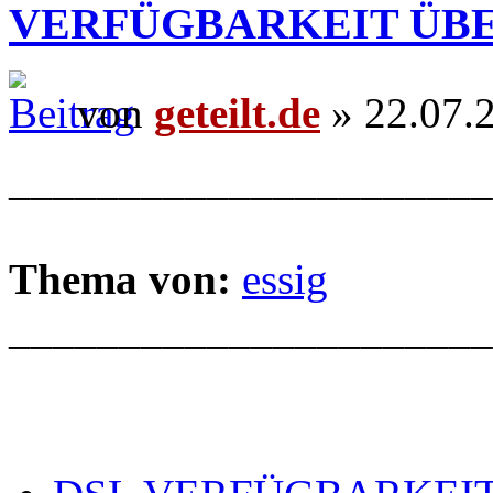
VERFÜGBARKEIT ÜB
von
geteilt.de
» 22.07.
______________________
Thema von:
essig
______________________