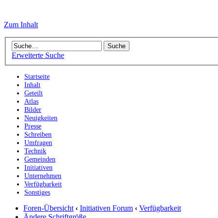
Zum Inhalt
Erweiterte Suche
Startseite
Inhalt
Geteilt
Atlas
Bilder
Neuigkeiten
Presse
Schreiben
Umfragen
Technik
Gemeinden
Initiativen
Unternehmen
Verfügbarkeit
Sonstiges
Foren-Übersicht
‹
Initiativen Forum
‹
Verfügbarkeit
Ändere Schriftgröße