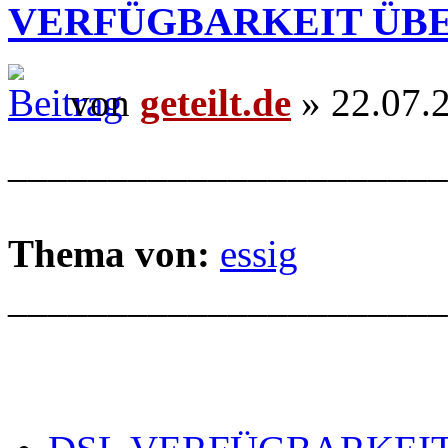
VERFÜGBARKEIT ÜB
von
geteilt.de
» 22.07.
______________________
Thema von:
essig
______________________