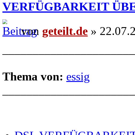
VERFÜGBARKEIT ÜB
von
geteilt.de
» 22.07.
______________________
Thema von:
essig
______________________