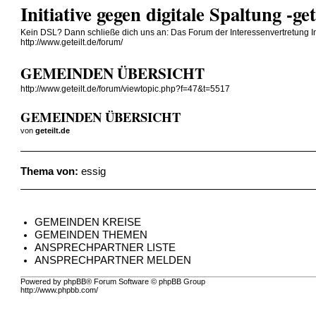
Initiative gegen digitale Spaltung -ge
Kein DSL? Dann schließe dich uns an: Das Forum der Interessenvertretung Init
http://www.geteilt.de/forum/
GEMEINDEN ÜBERSICHT
http://www.geteilt.de/forum/viewtopic.php?f=47&t=5517
GEMEINDEN ÜBERSICHT
von
geteilt.de
____________________________________________________
Thema von:
essig
____________________________________________________
GEMEINDEN KREISE
GEMEINDEN THEMEN
ANSPRECHPARTNER LISTE
ANSPRECHPARTNER MELDEN
Powered by phpBB® Forum Software © phpBB Group
http://www.phpbb.com/