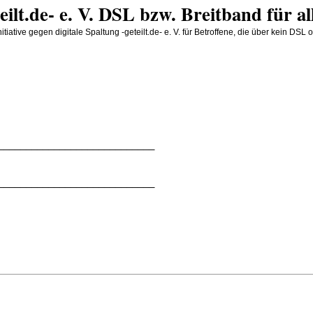
teilt.de- e. V. DSL bzw. Breitband für al
iative gegen digitale Spaltung -geteilt.de- e. V. für Betroffene, die über kein D
____________________________
____________________________