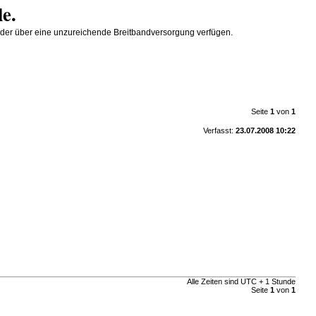
le.
SL oder über eine unzureichende Breitbandversorgung verfügen.
Seite
1
von
1
Verfasst:
23.07.2008 10:22
Alle Zeiten sind UTC + 1 Stunde
Seite
1
von
1