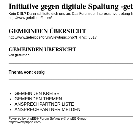
Initiative gegen digitale Spaltung -ge
Kein DSL? Dann schließe dich uns an: Das Forum der Interessenvertretung Init
http://www.geteilt.de/forum/
GEMEINDEN ÜBERSICHT
http://www.geteilt.de/forum/viewtopic.php?f=47&t=5517
GEMEINDEN ÜBERSICHT
von
geteilt.de
____________________________________________________
Thema von:
essig
____________________________________________________
GEMEINDEN KREISE
GEMEINDEN THEMEN
ANSPRECHPARTNER LISTE
ANSPRECHPARTNER MELDEN
Powered by phpBB® Forum Software © phpBB Group
http://www.phpbb.com/