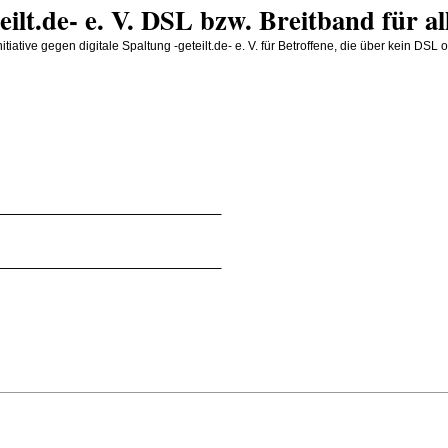
teilt.de- e. V. DSL bzw. Breitband für al
iative gegen digitale Spaltung -geteilt.de- e. V. für Betroffene, die über kein D
____________________________
____________________________