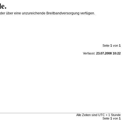
le.
SL oder über eine unzureichende Breitbandversorgung verfügen.
Seite
1
von
1
Verfasst:
23.07.2008 10:22
Alle Zeiten sind UTC + 1 Stunde
Seite
1
von
1