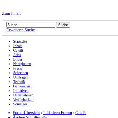
Zum Inhalt
Erweiterte Suche
Startseite
Inhalt
Geteilt
Atlas
Bilder
Neuigkeiten
Presse
Schreiben
Umfragen
Technik
Gemeinden
Initiativen
Unternehmen
Verfügbarkeit
Sonstiges
Foren-Übersicht
‹
Initiativen Forum
‹
Geteilt
Ändere Schriftgröße