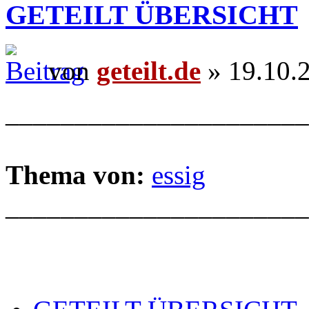
GETEILT ÜBERSICHT
von
geteilt.de
» 19.10.
______________________
Thema von:
essig
______________________