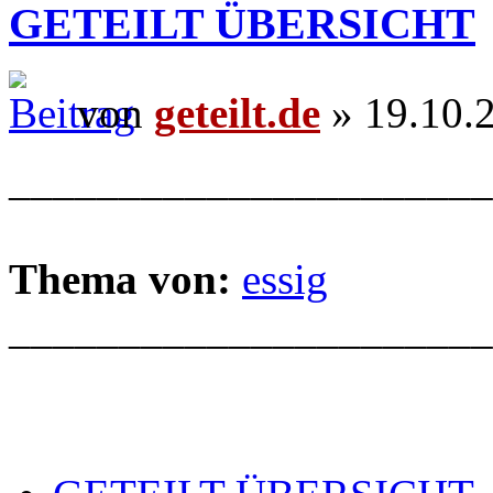
GETEILT ÜBERSICHT
von
geteilt.de
» 19.10.
______________________
Thema von:
essig
______________________