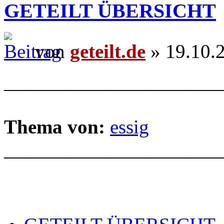
GETEILT ÜBERSICHT
von
geteilt.de
» 19.10.
______________________
Thema von:
essig
______________________