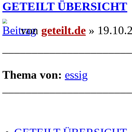
GETEILT ÜBERSICHT
von
geteilt.de
» 19.10.
______________________
Thema von:
essig
______________________