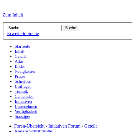
Zum Inhalt
Erweiterte Suche
Startseite
Inhalt
Geteilt
Atlas
Bilder
Neuigkeiten
Presse
Schreiben
Umfragen
Technik
Gemeinden
Initiativen
Unternehmen
Verfügbarkeit
Sonstiges
Foren-Übersicht
‹
Initiativen Forum
‹
Geteilt
Ändere Schriftgröße