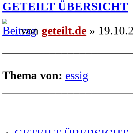
GETEILT ÜBERSICHT
von
geteilt.de
» 19.10.
______________________
Thema von:
essig
______________________