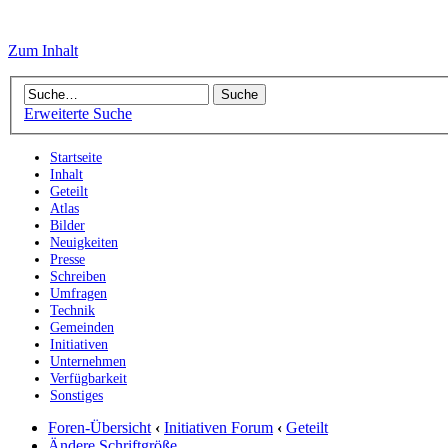
Zum Inhalt
Erweiterte Suche
Startseite
Inhalt
Geteilt
Atlas
Bilder
Neuigkeiten
Presse
Schreiben
Umfragen
Technik
Gemeinden
Initiativen
Unternehmen
Verfügbarkeit
Sonstiges
Foren-Übersicht
‹
Initiativen Forum
‹
Geteilt
Ändere Schriftgröße