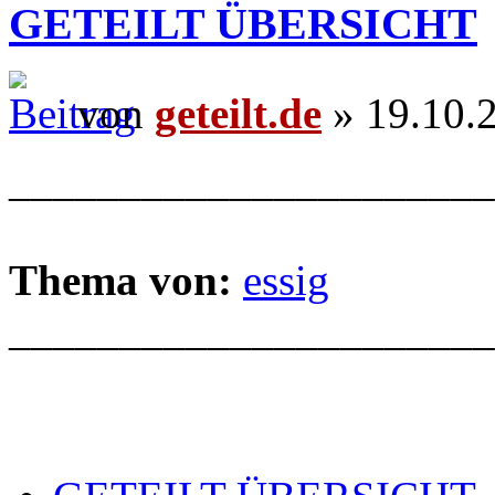
GETEILT ÜBERSICHT
von
geteilt.de
» 19.10.
______________________
Thema von:
essig
______________________