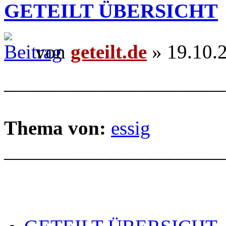
GETEILT ÜBERSICHT
von
geteilt.de
» 19.10.
______________________
Thema von:
essig
______________________