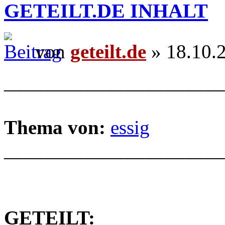
GETEILT.DE INHALT
von
geteilt.de
» 18.10.
______________________
Thema von:
essig
______________________
GETEILT: