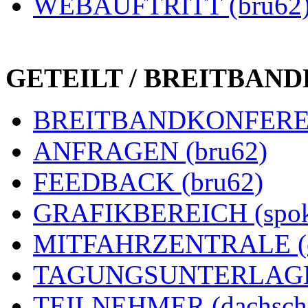
WEBAUFTRITT (bru62
GETEILT / BREITBAN
BREITBANDKONFEREN
ANFRAGEN (bru62)
FEEDBACK (bru62)
GRAFIKBEREICH (spok
MITFAHRZENTRALE (e
TAGUNGSUNTERLAGEN
TEILNEHMER (dachsch