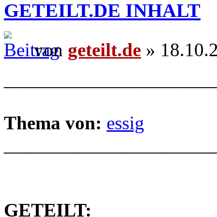
GETEILT.DE INHALT
von
geteilt.de
» 18.10.
______________________
Thema von:
essig
______________________
GETEILT: