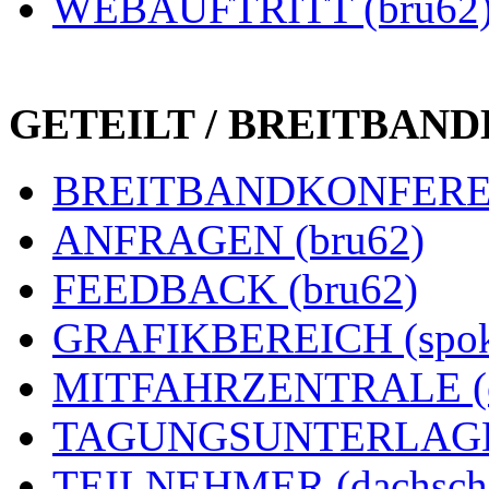
WEBAUFTRITT (bru62
GETEILT / BREITBAN
BREITBANDKONFEREN
ANFRAGEN (bru62)
FEEDBACK (bru62)
GRAFIKBEREICH (spok
MITFAHRZENTRALE (e
TAGUNGSUNTERLAGEN
TEILNEHMER (dachsch