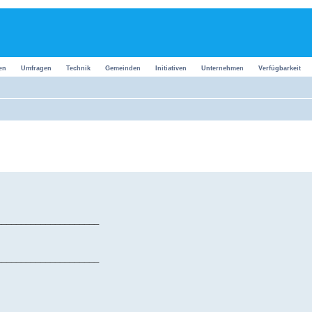
en
Umfragen
Technik
Gemeinden
Initiativen
Unternehmen
Verfügbarkeit
_____________________
_____________________