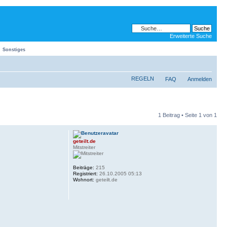
Erweiterte Suche
Sonstiges
REGELN
FAQ
Anmelden
1 Beitrag • Seite
1
von
1
geteilt.de
Mitstreiter
Beiträge:
215
Registriert:
26.10.2005 05:13
Wohnort:
geteilt.de