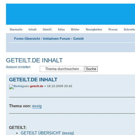
Startseite
Inhalt
Geteilt
Atlas
Bilder
Neuigkeiten
Presse
Schreib
Foren-Übersicht
‹
Initiativen Forum
‹
Geteilt
GETEILT.DE INHALT
Antwort erstellen
GETEILT.DE INHALT
von
geteilt.de
» 18.10.2006 20:42
___________________________________________________________
Thema von:
essig
___________________________________________________________
GETEILT:
GETEILT ÜBERSICHT (essig)