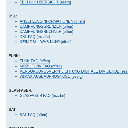
TECHNIK ÜBERSICHT (essig)
DSL:
ANSCHLUSSINFORMATIONEN (offen)
DÄMPFUNGSGRENZEN (offen)
DÄMPFUNGSRECHNER (offen)
DSL FAQ (rezzler)
KEIN DSL - WAS NUN? (offen)
FUNK:
FUNK FAQ (offen)
MOBILFUNK FAQ (offen)
VERSORGUNGSVERPFLICHTUNG DIGITALE DIVIDENDE (essi
WIMAX AUSBAUPROGNOSE (essig)
GLASFASER:
GLASFASER FAQ (rezzler)
SAT:
SAT FAQ (offen)