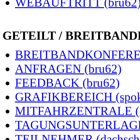
WEBAUFTRITT (bru62
GETEILT / BREITBAN
BREITBANDKONFEREN
ANFRAGEN (bru62)
FEEDBACK (bru62)
GRAFIKBEREICH (spok
MITFAHRZENTRALE (e
TAGUNGSUNTERLAGEN
TEILNEHMER (dachsch