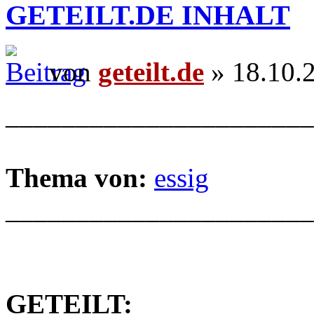
GETEILT.DE INHALT
von
geteilt.de
» 18.10.
______________________
Thema von:
essig
______________________
GETEILT: