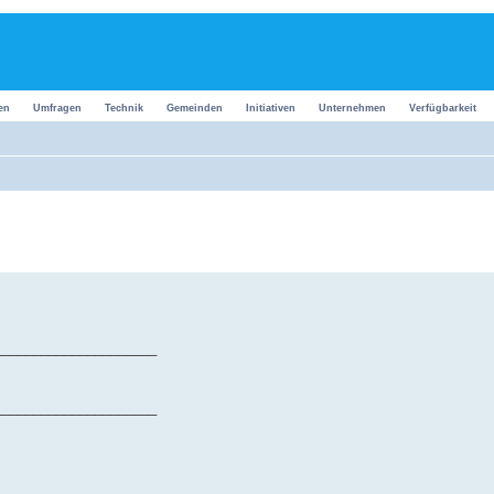
en
Umfragen
Technik
Gemeinden
Initiativen
Unternehmen
Verfügbarkeit
_____________________
_____________________