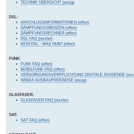
TECHNIK ÜBERSICHT (essig)
DSL:
ANSCHLUSSINFORMATIONEN (offen)
DÄMPFUNGSGRENZEN (offen)
DÄMPFUNGSRECHNER (offen)
DSL FAQ (rezzler)
KEIN DSL - WAS NUN? (offen)
FUNK:
FUNK FAQ (offen)
MOBILFUNK FAQ (offen)
VERSORGUNGSVERPFLICHTUNG DIGITALE DIVIDENDE (essi
WIMAX AUSBAUPROGNOSE (essig)
GLASFASER:
GLASFASER FAQ (rezzler)
SAT:
SAT FAQ (offen)