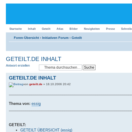
Startseite
Inhalt
Geteilt
Atlas
Bilder
Neuigkeiten
Presse
Schreib
Foren-Übersicht
‹
Initiativen Forum
‹
Geteilt
GETEILT.DE INHALT
Antwort erstellen
GETEILT.DE INHALT
von
geteilt.de
» 18.10.2006 20:42
___________________________________________________________
Thema von:
essig
___________________________________________________________
GETEILT:
GETEILT ÜBERSICHT (essig)