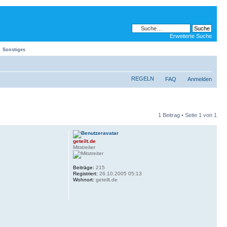
Erweiterte Suche
Sonstiges
REGELN
FAQ
Anmelden
1 Beitrag • Seite
1
von
1
geteilt.de
Mitstreiter
Beiträge:
215
Registriert:
26.10.2005 05:13
Wohnort:
geteilt.de