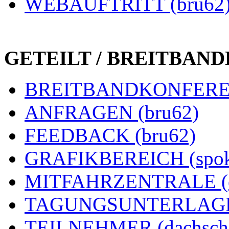
WEBAUFTRITT (bru62
GETEILT / BREITBAN
BREITBANDKONFEREN
ANFRAGEN (bru62)
FEEDBACK (bru62)
GRAFIKBEREICH (spok
MITFAHRZENTRALE (e
TAGUNGSUNTERLAGEN
TEILNEHMER (dachsch