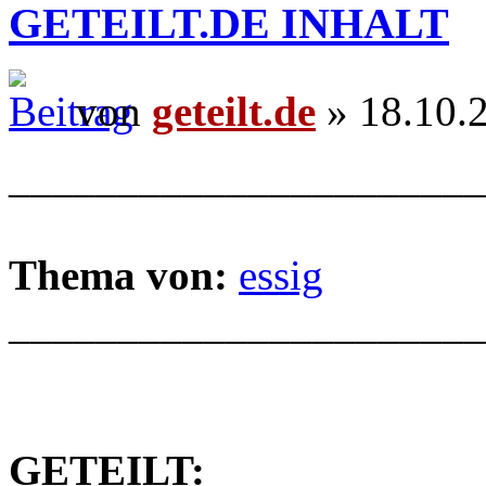
GETEILT.DE INHALT
von
geteilt.de
» 18.10.
______________________
Thema von:
essig
______________________
GETEILT: