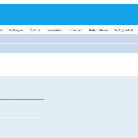
en
Umfragen
Technik
Gemeinden
Initiativen
Unternehmen
Verfügbarkeit
_____________________
_____________________