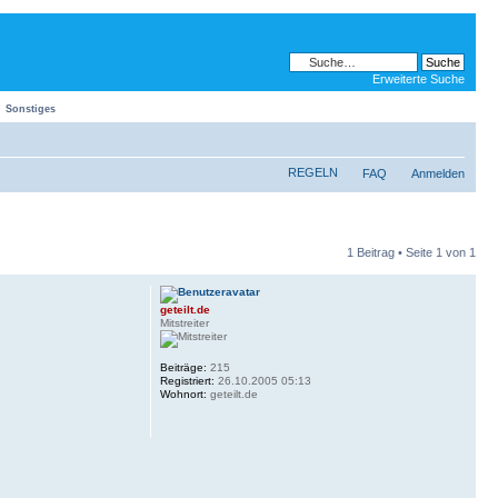
Erweiterte Suche
Sonstiges
REGELN
FAQ
Anmelden
1 Beitrag • Seite
1
von
1
geteilt.de
Mitstreiter
Beiträge:
215
Registriert:
26.10.2005 05:13
Wohnort:
geteilt.de