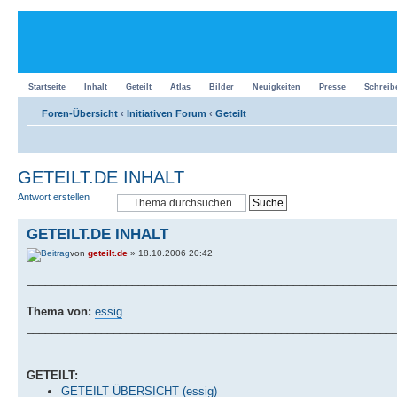
Startseite
Inhalt
Geteilt
Atlas
Bilder
Neuigkeiten
Presse
Schreib
Foren-Übersicht
‹
Initiativen Forum
‹
Geteilt
GETEILT.DE INHALT
Antwort erstellen
GETEILT.DE INHALT
von
geteilt.de
» 18.10.2006 20:42
___________________________________________________________
Thema von:
essig
___________________________________________________________
GETEILT:
GETEILT ÜBERSICHT (essig)