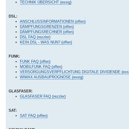
TECHNIK ÜBERSICHT (essig)
DSL:
ANSCHLUSSINFORMATIONEN (offen)
DÄMPFUNGSGRENZEN (offen)
DÄMPFUNGSRECHNER (offen)
DSL FAQ (rezzler)
KEIN DSL - WAS NUN? (offen)
FUNK:
FUNK FAQ (offen)
MOBILFUNK FAQ (offen)
VERSORGUNGSVERPFLICHTUNG DIGITALE DIVIDENDE (essi
WIMAX AUSBAUPROGNOSE (essig)
GLASFASER:
GLASFASER FAQ (rezzler)
SAT:
SAT FAQ (offen)