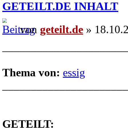
GETEILT.DE INHALT
von
geteilt.de
» 18.10.
______________________
Thema von:
essig
______________________
GETEILT: