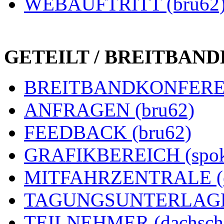
WEBAUFTRITT (bru62
GETEILT / BREITBAN
BREITBANDKONFEREN
ANFRAGEN (bru62)
FEEDBACK (bru62)
GRAFIKBEREICH (spok
MITFAHRZENTRALE (e
TAGUNGSUNTERLAGEN
TEILNEHMER (dachsch