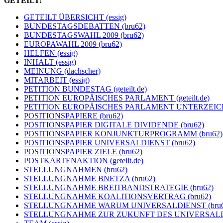
GETEILT:
GETEILT ÜBERSICHT (essig)
BUNDESTAGSDEBATTEN (bru62)
BUNDESTAGSWAHL 2009 (bru62)
EUROPAWAHL 2009 (bru62)
HELFEN (essig)
INHALT (essig)
MEINUNG (dachscher)
MITARBEIT (essig)
PETITION BUNDESTAG (geteilt.de)
PETITION EUROPÄISCHES PARLAMENT (geteilt.de)
PETITION EUROPÄISCHES PARLAMENT UNTERZEICHNER
POSITIONSPAPIERE (bru62)
POSITIONSPAPIER DIGITALE DIVIDENDE (bru62)
POSITIONSPAPIER KONJUNKTURPROGRAMM (bru62)
POSITIONSPAPIER UNIVERSALDIENST (bru62)
POSITIONSPAPIER ZIELE (bru62)
POSTKARTENAKTION (geteilt.de)
STELLUNGNAHMEN (bru62)
STELLUNGNAHME BNETZA (bru62)
STELLUNGNAHME BREITBANDSTRATEGIE (bru62)
STELLUNGNAHME KOALITIONSVERTRAG (bru62)
STELLUNGNAHME WARUM UNIVERSALDIENST (bru6
STELLUNGNAHME ZUR ZUKUNFT DES UNIVERSALDIE