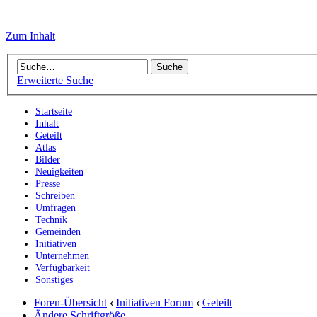
Zum Inhalt
Erweiterte Suche
Startseite
Inhalt
Geteilt
Atlas
Bilder
Neuigkeiten
Presse
Schreiben
Umfragen
Technik
Gemeinden
Initiativen
Unternehmen
Verfügbarkeit
Sonstiges
Foren-Übersicht
‹
Initiativen Forum
‹
Geteilt
Ändere Schriftgröße