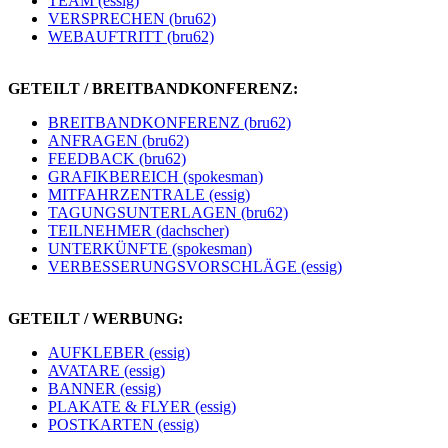
TEAM (essig)
VERSPRECHEN (bru62)
WEBAUFTRITT (bru62)
GETEILT / BREITBANDKONFERENZ:
BREITBANDKONFERENZ (bru62)
ANFRAGEN (bru62)
FEEDBACK (bru62)
GRAFIKBEREICH (spokesman)
MITFAHRZENTRALE (essig)
TAGUNGSUNTERLAGEN (bru62)
TEILNEHMER (dachscher)
UNTERKÜNFTE (spokesman)
VERBESSERUNGSVORSCHLÄGE (essig)
GETEILT / WERBUNG:
AUFKLEBER (essig)
AVATARE (essig)
BANNER (essig)
PLAKATE & FLYER (essig)
POSTKARTEN (essig)