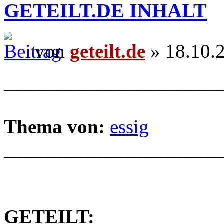
GETEILT.DE INHALT
von
geteilt.de
» 18.10.
______________________
Thema von:
essig
______________________
GETEILT: