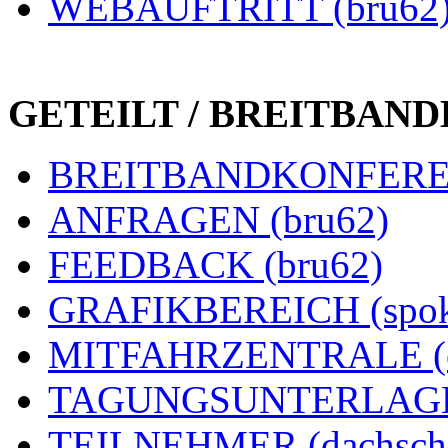
WEBAUFTRITT (bru62
GETEILT / BREITBAN
BREITBANDKONFEREN
ANFRAGEN (bru62)
FEEDBACK (bru62)
GRAFIKBEREICH (spok
MITFAHRZENTRALE (e
TAGUNGSUNTERLAGEN
TEILNEHMER (dachsch