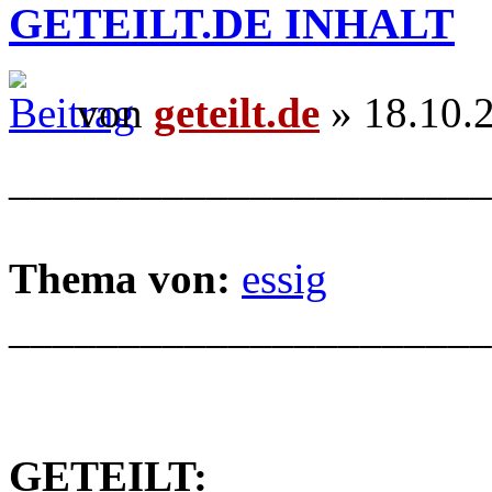
GETEILT.DE INHALT
von
geteilt.de
» 18.10.
______________________
Thema von:
essig
______________________
GETEILT: