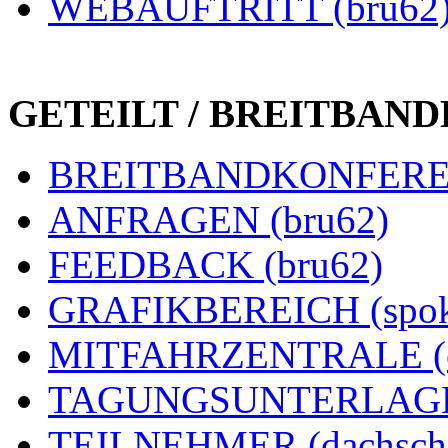
WEBAUFTRITT (bru62
GETEILT / BREITBAN
BREITBANDKONFEREN
ANFRAGEN (bru62)
FEEDBACK (bru62)
GRAFIKBEREICH (spok
MITFAHRZENTRALE (e
TAGUNGSUNTERLAGEN
TEILNEHMER (dachsch