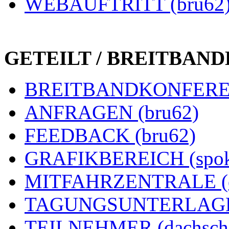
WEBAUFTRITT (bru62
GETEILT / BREITBAN
BREITBANDKONFEREN
ANFRAGEN (bru62)
FEEDBACK (bru62)
GRAFIKBEREICH (spok
MITFAHRZENTRALE (e
TAGUNGSUNTERLAGEN
TEILNEHMER (dachsch