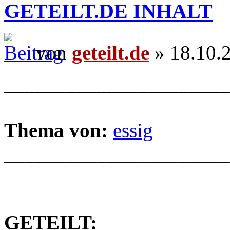
GETEILT.DE INHALT
von
geteilt.de
» 18.10.
______________________
Thema von:
essig
______________________
GETEILT: