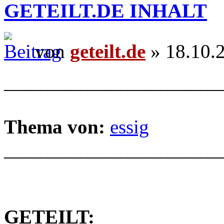
GETEILT.DE INHALT
von
geteilt.de
» 18.10.
______________________
Thema von:
essig
______________________
GETEILT: