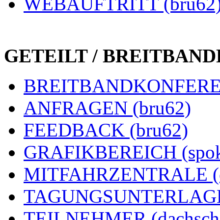
WEBAUFTRITT (bru62
GETEILT / BREITBAN
BREITBANDKONFEREN
ANFRAGEN (bru62)
FEEDBACK (bru62)
GRAFIKBEREICH (spok
MITFAHRZENTRALE (e
TAGUNGSUNTERLAGEN
TEILNEHMER (dachsch