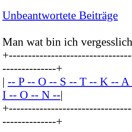
Unbeantwortete Beiträge
Man wat bin ich vergesslich
+--------------------------------
--------------+
|
-- P -- O -- S -- T -- K -- A
I -- O -- N --
|
+--------------------------------
--------------+