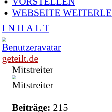
VORSTELLEN
WEBSEITE WEITERL
I N H A L T
geteilt.de
Mitstreiter
Beiträge:
215