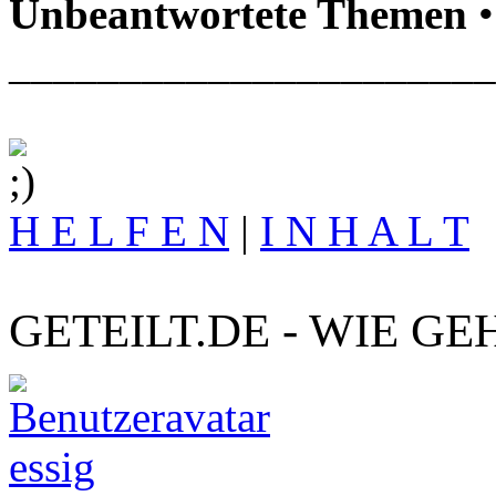
Unbeantwortete Themen
•
______________________
H E L F E N
|
I N H A L T
GETEILT.DE - WIE GE
essig