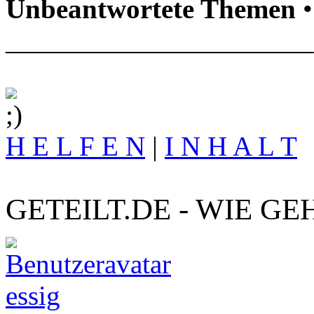
Unbeantwortete Themen
•
______________________
H E L F E N
|
I N H A L T
GETEILT.DE - WIE GE
essig