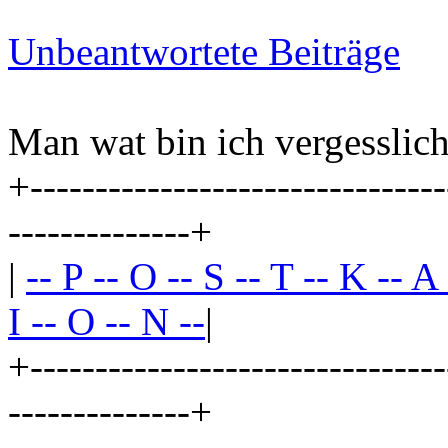
Unbeantwortete Beiträge
Man wat bin ich vergesslich
+--------------------------------
--------------+
|
-- P -- O -- S -- T -- K -- A
I -- O -- N --
|
+--------------------------------
--------------+