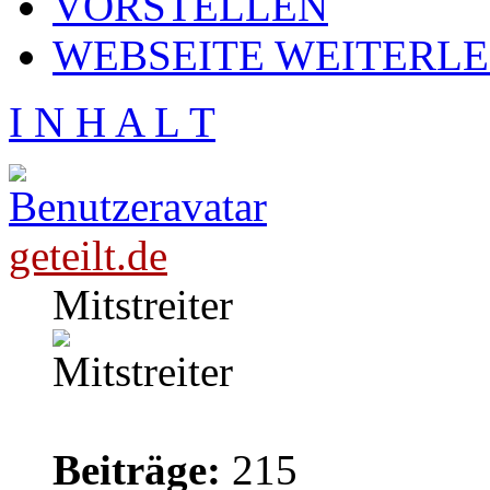
VORSTELLEN
WEBSEITE WEITERL
I N H A L T
geteilt.de
Mitstreiter
Beiträge:
215