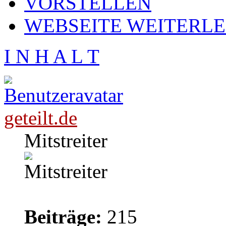
VORSTELLEN
WEBSEITE WEITERL
I N H A L T
geteilt.de
Mitstreiter
Beiträge:
215