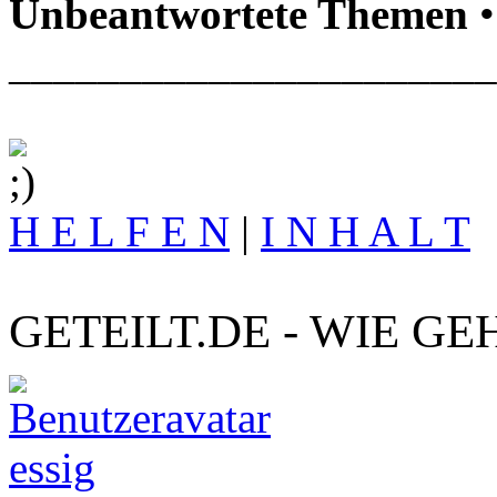
Unbeantwortete Themen
•
______________________
H E L F E N
|
I N H A L T
GETEILT.DE - WIE GE
essig