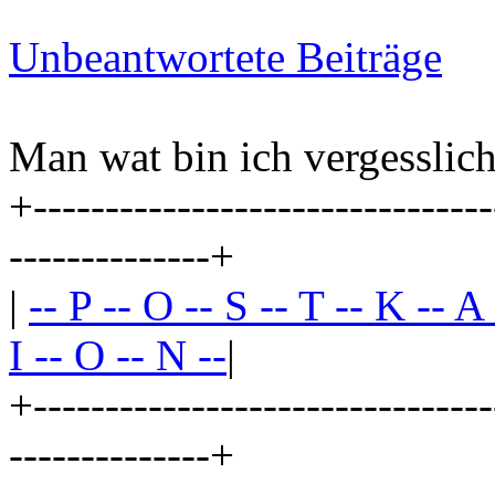
Unbeantwortete Beiträge
Man wat bin ich vergesslich
+--------------------------------
--------------+
|
-- P -- O -- S -- T -- K -- A
I -- O -- N --
|
+--------------------------------
--------------+