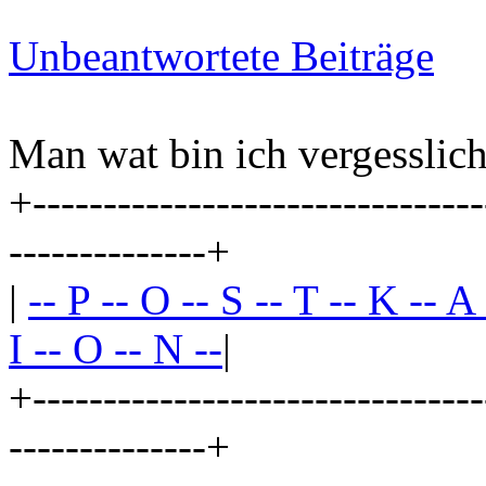
Unbeantwortete Beiträge
Man wat bin ich vergesslich
+--------------------------------
--------------+
|
-- P -- O -- S -- T -- K -- A
I -- O -- N --
|
+--------------------------------
--------------+