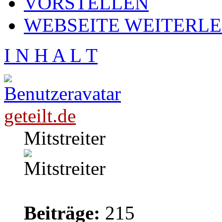
VORSTELLEN
WEBSEITE WEITERL
I N H A L T
geteilt.de
Mitstreiter
Beiträge:
215