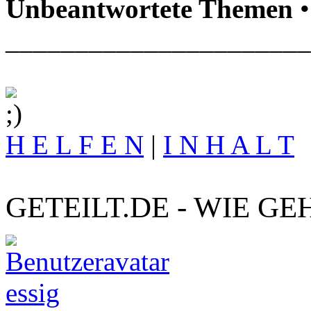
Unbeantwortete Themen
•
______________________
H E L F E N
|
I N H A L T
GETEILT.DE - WIE GE
essig