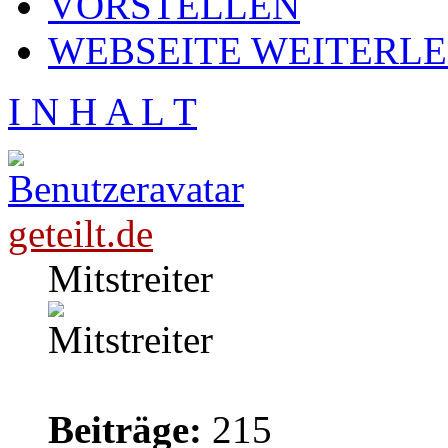
VORSTELLEN
WEBSEITE WEITERL
I N H A L T
geteilt.de
Mitstreiter
Beiträge:
215