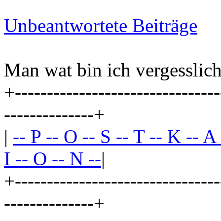
Unbeantwortete Beiträge
Man wat bin ich vergesslich
+--------------------------------
--------------+
|
-- P -- O -- S -- T -- K -- A
I -- O -- N --
|
+--------------------------------
--------------+