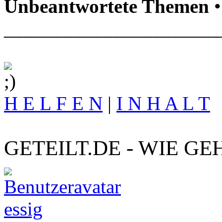
Unbeantwortete Themen
•
______________________
H E L F E N
|
I N H A L T
GETEILT.DE - WIE GE
essig