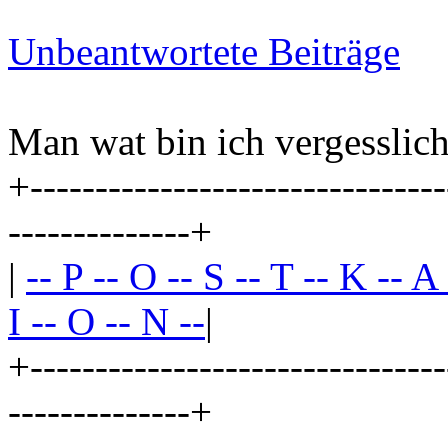
Unbeantwortete Beiträge
Man wat bin ich vergesslich
+--------------------------------
--------------+
|
-- P -- O -- S -- T -- K -- A
I -- O -- N --
|
+--------------------------------
--------------+