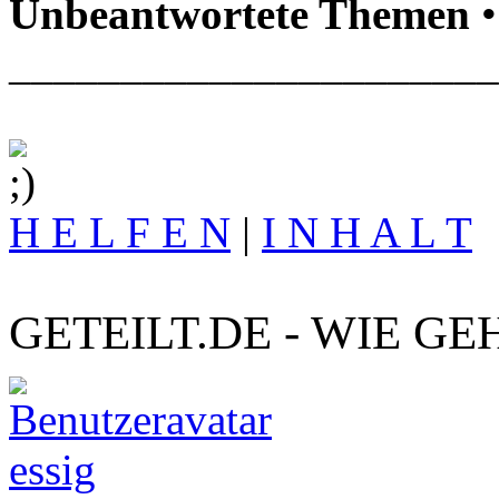
Unbeantwortete Themen
•
______________________
H E L F E N
|
I N H A L T
GETEILT.DE - WIE GE
essig