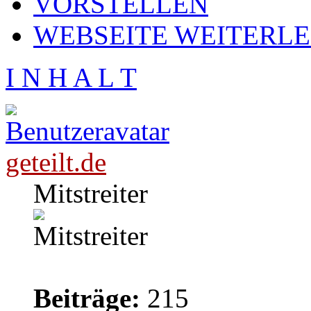
VORSTELLEN
WEBSEITE WEITERL
I N H A L T
geteilt.de
Mitstreiter
Beiträge:
215