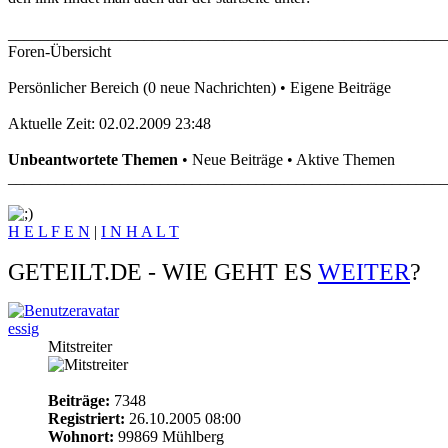
_______________________________________________________
Foren-Übersicht
Persönlicher Bereich (0 neue Nachrichten) • Eigene Beiträge
Aktuelle Zeit: 02.02.2009 23:48
Unbeantwortete Themen
• Neue Beiträge • Aktive Themen
_______________________________________________________
H E L F E N
|
I N H A L T
GETEILT.DE - WIE GEHT ES
WEITER
?
essig
Mitstreiter
Beiträge:
7348
Registriert:
26.10.2005 08:00
Wohnort:
99869 Mühlberg