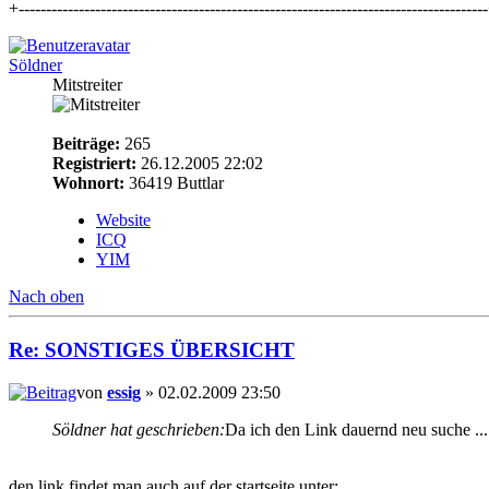
+-------------------------------------------------------------------------------------
Söldner
Mitstreiter
Beiträge:
265
Registriert:
26.12.2005 22:02
Wohnort:
36419 Buttlar
Website
ICQ
YIM
Nach oben
Re: SONSTIGES ÜBERSICHT
von
essig
» 02.02.2009 23:50
Söldner hat geschrieben:
Da ich den Link dauernd neu suche ...
den link findet man auch auf der startseite unter: