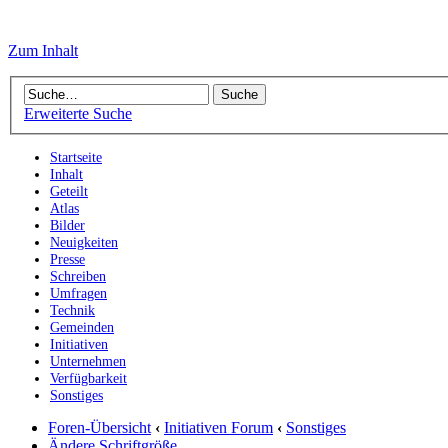
Zum Inhalt
Erweiterte Suche
Startseite
Inhalt
Geteilt
Atlas
Bilder
Neuigkeiten
Presse
Schreiben
Umfragen
Technik
Gemeinden
Initiativen
Unternehmen
Verfügbarkeit
Sonstiges
Foren-Übersicht
‹
Initiativen Forum
‹
Sonstiges
Ändere Schriftgröße