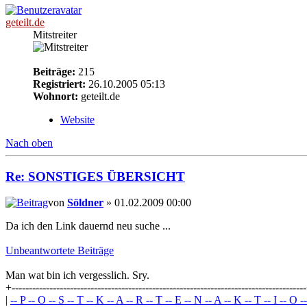
geteilt.de
Mitstreiter
Beiträge:
215
Registriert:
26.10.2005 05:13
Wohnort:
geteilt.de
Website
Nach oben
Re: SONSTIGES ÜBERSICHT
von
Söldner
» 01.02.2009 00:00
Da ich den Link dauernd neu suche ...
Unbeantwortete Beiträge
Man wat bin ich vergesslich. Sry.
+-------------------------------------------------------------------------------------
|
-- P -- O -- S -- T -- K -- A -- R -- T -- E -- N -- A -- K -- T -- I -- O -