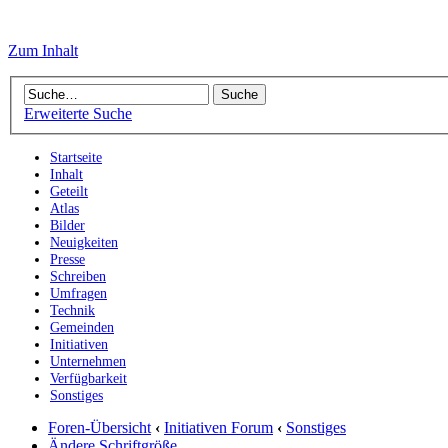
Zum Inhalt
Erweiterte Suche
Startseite
Inhalt
Geteilt
Atlas
Bilder
Neuigkeiten
Presse
Schreiben
Umfragen
Technik
Gemeinden
Initiativen
Unternehmen
Verfügbarkeit
Sonstiges
Foren-Übersicht
‹
Initiativen Forum
‹
Sonstiges
Ändere Schriftgröße