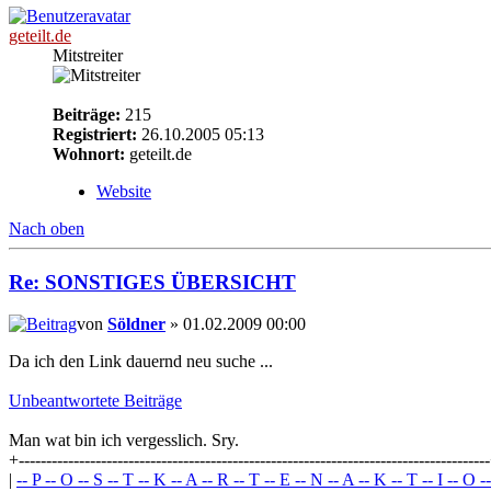
geteilt.de
Mitstreiter
Beiträge:
215
Registriert:
26.10.2005 05:13
Wohnort:
geteilt.de
Website
Nach oben
Re: SONSTIGES ÜBERSICHT
von
Söldner
» 01.02.2009 00:00
Da ich den Link dauernd neu suche ...
Unbeantwortete Beiträge
Man wat bin ich vergesslich. Sry.
+-------------------------------------------------------------------------------------
|
-- P -- O -- S -- T -- K -- A -- R -- T -- E -- N -- A -- K -- T -- I -- O -