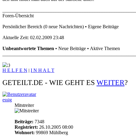
_______________________________________________________
Foren-Übersicht
Persönlicher Bereich (0 neue Nachrichten) • Eigene Beiträge
Aktuelle Zeit: 02.02.2009 23:48
Unbeantwortete Themen
• Neue Beiträge • Aktive Themen
_______________________________________________________
H E L F E N
|
I N H A L T
GETEILT.DE - WIE GEHT ES
WEITER
?
essig
Mitstreiter
Beiträge:
7348
Registriert:
26.10.2005 08:00
Wohnort:
99869 Mühlberg